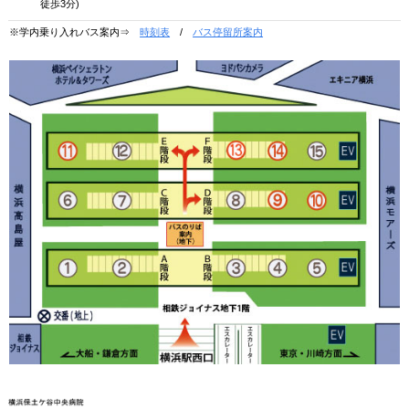
徒歩3分)
※学内乗り入れバス案内⇒
時刻表
/
バス停留所案内