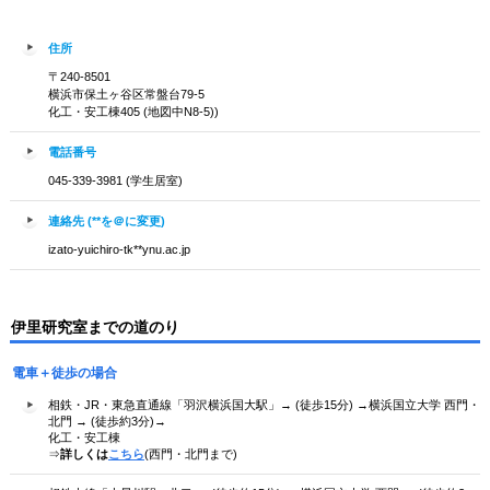
住所
〒240-8501
横浜市保土ヶ谷区常盤台79-5
化工・安工棟405 (地図中N8-5))
電話番号
045-339-3981 (学生居室)
連絡先 (**を＠に変更)
izato-yuichiro-tk**ynu.ac.jp
伊里研究室までの道のり
電車＋徒歩の場合
相鉄・JR・東急直通線「羽沢横浜国大駅」→ (徒歩15分) →横浜国立大学 西門・
北門 → (徒歩約3分)→
化工・安工棟
⇒
詳しくは
こちら
(西門・北門まで)