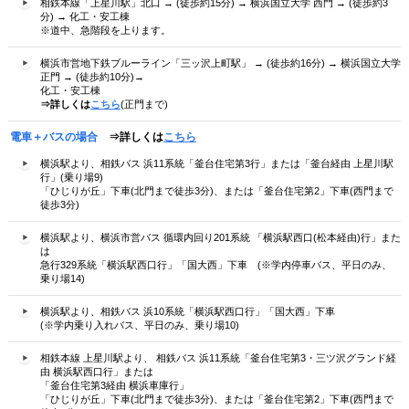
相鉄本線「上星川駅」北口 → (徒歩約15分) → 横浜国立大学 西門 → (徒歩約3
分) → 化工・安工棟
※道中、急階段を上ります。
横浜市営地下鉄ブルーライン「三ッ沢上町駅」 → (徒歩約16分) → 横浜国立大学
正門 → (徒歩約10分)→
化工・安工棟
⇒詳しくは
こちら
(正門まで)
電車＋バスの場合
⇒詳しくは
こちら
横浜駅より、相鉄バス 浜11系統「釜台住宅第3行」または「釜台経由 上星川駅
行」(乗り場9)
「ひじりが丘」下車(北門まで徒歩3分)、または「釜台住宅第2」下車(西門まで
徒歩3分)
横浜駅より、横浜市営バス 循環内回り201系統 「横浜駅西口(松本経由)行」また
は
急行329系統「横浜駅西口行」「国大西」下車 (※学内停車バス、平日のみ、
乗り場14)
横浜駅より、相鉄バス 浜10系統「横浜駅西口行」「国大西」下車
(※学内乗り入れバス、平日のみ、乗り場10)
相鉄本線 上星川駅より、 相鉄バス 浜11系統「釜台住宅第3・三ツ沢グランド経
由 横浜駅西口行」または
「釜台住宅第3経由 横浜車庫行」
「ひじりが丘」下車(北門まで徒歩3分)、または「釜台住宅第2」下車(西門まで